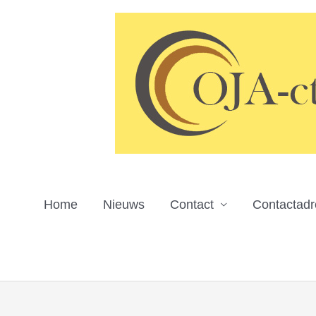
Ga
naar
de
inhoud
Home
Nieuws
Contact
Contactad