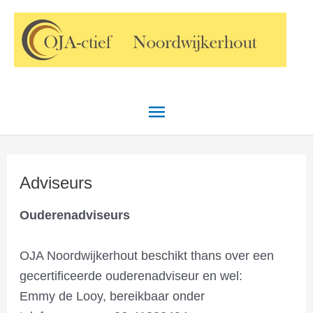
Ga
Hoofdmenu
naar
de
inhoud
Adviseurs
Ouderenadviseurs
OJA Noordwijkerhout beschikt thans over een
gecertificeerde ouderenadviseur en wel:
Emmy de Looy, bereikbaar onder