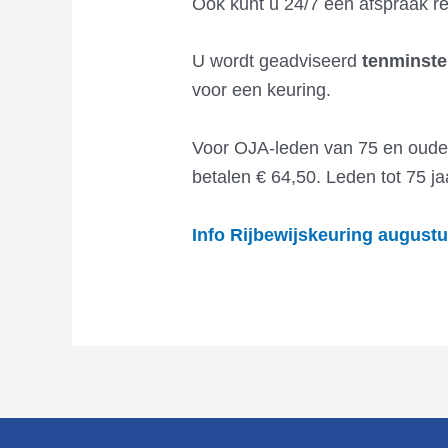
Ook kunt u 24/7 een afspraak re
U wordt geadviseerd
tenminst
voor een keuring.
Voor OJA-leden van 75 en ouder 
betalen € 64,50. Leden tot 75 ja
Info Rijbewijskeuring august