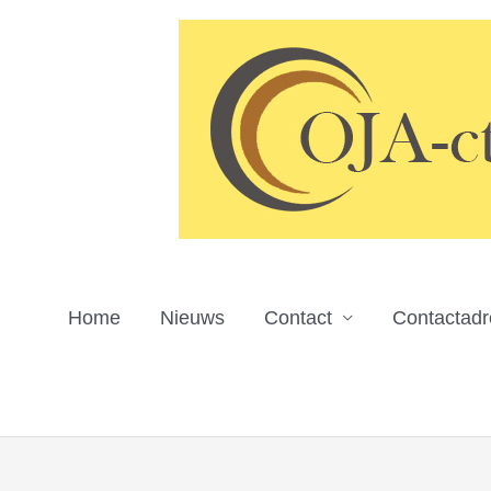
Ga
naar
de
inhoud
Home
Nieuws
Contact
Contactad