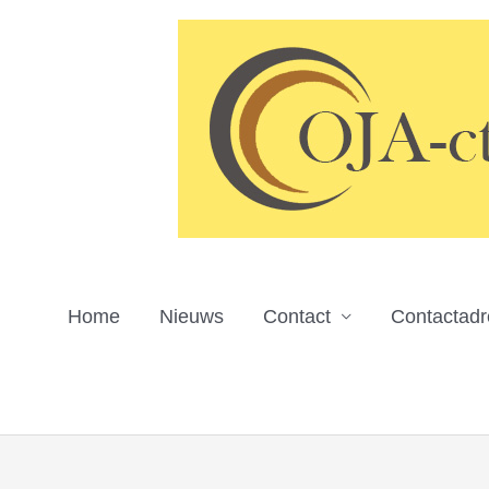
Ga
naar
de
inhoud
Home
Nieuws
Contact
Contactad