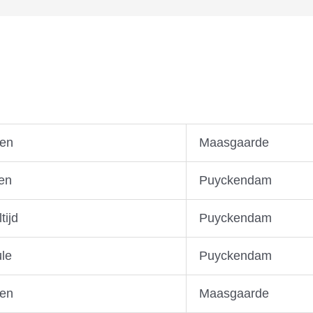
sen
Maasgaarde
en
Puyckendam
tijd
Puyckendam
ule
Puyckendam
sen
Maasgaarde