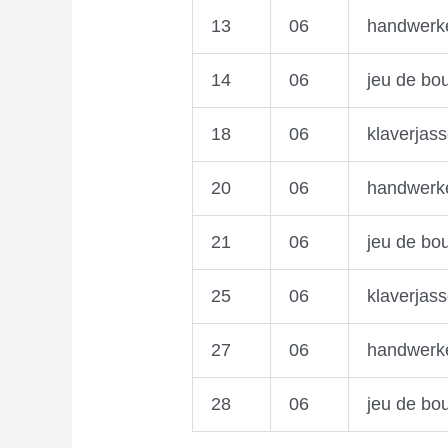
13
06
handwerk
14
06
jeu de bo
18
06
klaverjas
20
06
handwerk
21
06
jeu de bo
25
06
klaverjas
27
06
handwerk
28
06
jeu de bo