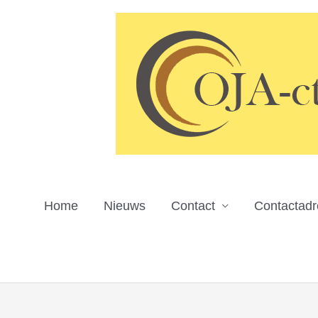
Ga
naar
de
inhoud
Home
Nieuws
Contact
Contactad