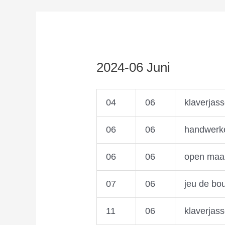
2024-06 Juni
04
06
klaverjas
06
06
handwerk
06
06
open maal
07
06
jeu de bo
11
06
klaverjas