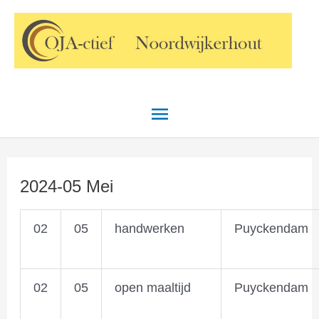
Ga
Hoofdmenu
naar
de
inhoud
2024-05 Mei
02
05
handwerken
Puyckendam
02
05
open maaltijd
Puyckendam