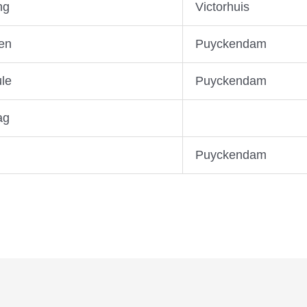
ng
Victorhuis
en
Puyckendam
ule
Puyckendam
ag
Puyckendam