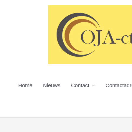
Ga
naar
de
inhoud
Home
Nieuws
Contact
Contactad