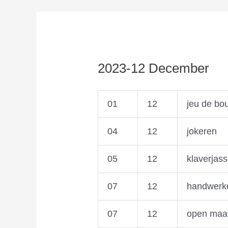
2023-12 December
01
12
jeu de bo
04
12
jokeren
05
12
klaverjas
07
12
handwerk
07
12
open maal