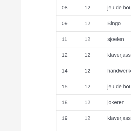
08
12
jeu de bo
09
12
Bingo
11
12
sjoelen
12
12
klaverjas
14
12
handwerk
15
12
jeu de bo
18
12
jokeren
19
12
klaverjas